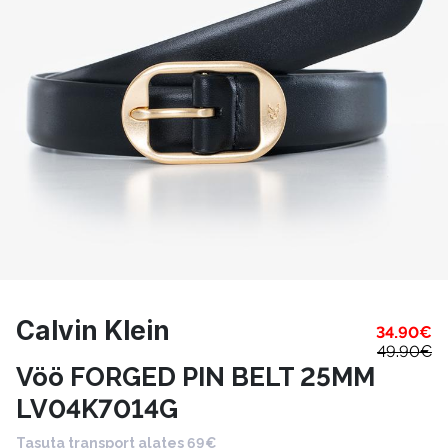
Calvin Klein
34.90
€
49.90
€
Vöö FORGED PIN BELT 25MM
LV04K7014G
Tasuta transport alates 69€