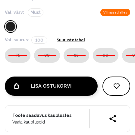
Vali värv:
Must
Viimased alles
Vali suurus:
100
Suurustetabel
75
80
85
90
9
LISA OSTUKORVI
Toote saadavus kauplustes
Vaata kaupluseid