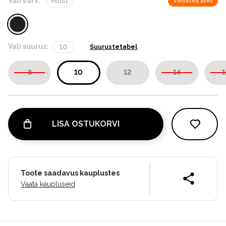
Vali värv:
Must
Viimased alles
Vali suurus:
10
Suurustetabel
8
10
12
14
1
LISA OSTUKORVI
Toote saadavus kauplustes
Vaata kaupluseid