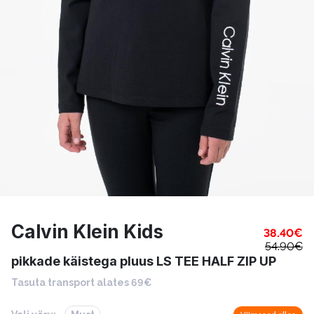
Calvin Klein Kids
38.40
€
54.90
€
pikkade käistega pluus LS TEE HALF ZIP UP
Tasuta transport alates 69€