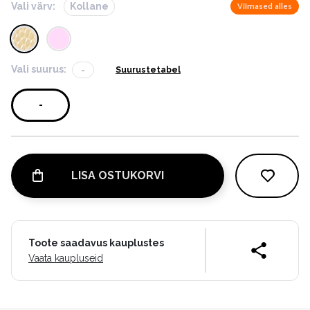
Vali värv:
Kollane
Viimased alles
Vali suurus:
-
Suurustetabel
-
LISA OSTUKORVI
Toote saadavus kauplustes
Vaata kaupluseid