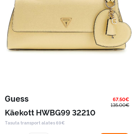
Guess
67.50
€
135.00
€
Käekott HWBG99 32210
Tasuta transport alates 69€