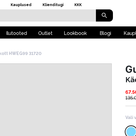
Kauplused
Klienditugi
KKK
Ilutooted
Outlet
Lookbook
Blogi
Kaup
kott HWEG99 31720
G
Kä
67.5
135.
Vali 