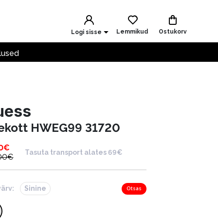
Lemmikud
Ostukorv
Logi sisse
lused
uess
ekott HWEG99 31720
0
€
Tasuta transport alates 69€
00
€
värv:
Sinine
Otsas