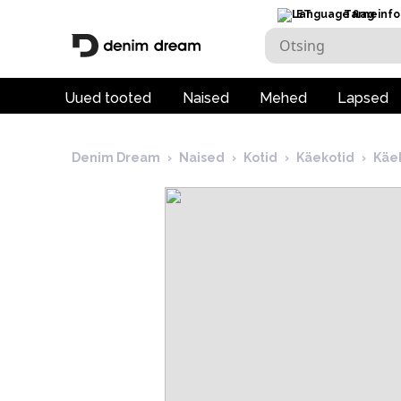
ET
Tarneinfo
Uued tooted
Naised
Mehed
Lapsed
Denim Dream
›
Naised
›
Kotid
›
Käekotid
›
Käe