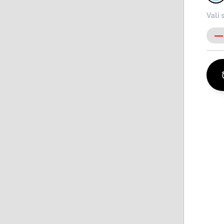
Vali 
-