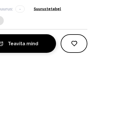
suurus:
-
Suurustetabel
Teavita mind