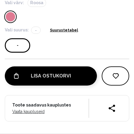
Vali värv:
Roosa
Vali suurus:
-
Suurustetabel
-
LISA OSTUKORVI
Toote saadavus kauplustes
Vaata kaupluseid