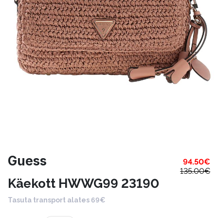
Guess
94.50
€
135.00
€
Käekott HWWG99 23190
Tasuta transport alates 69€