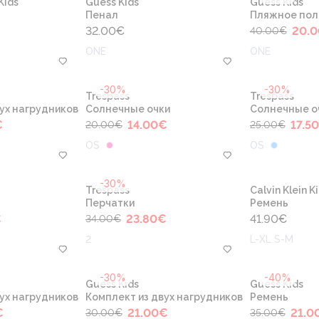
Kids
Guess Kids
Guess Kids
Пенал
Пляжное пол
32.00
€
20.0
40.00
€
ONE
ONE
-30%
-30%
Trespass
Trespass
ух нагрудников
Cолнечные очки
Cолнечные о
€
14.00
€
17.50
20.00
€
25.00
€
OS
OS
-30%
Trespass
Calvin Klein K
Перчатки
Ремень
€
23.80
€
41.90
€
34.00
€
2
L-XL S-M
-30%
-40%
Guess Kids
Guess Kids
ух нагрудников
Комплект из двух нагрудников
Ремень
€
21.00
€
21.0
30.00
€
35.00
€