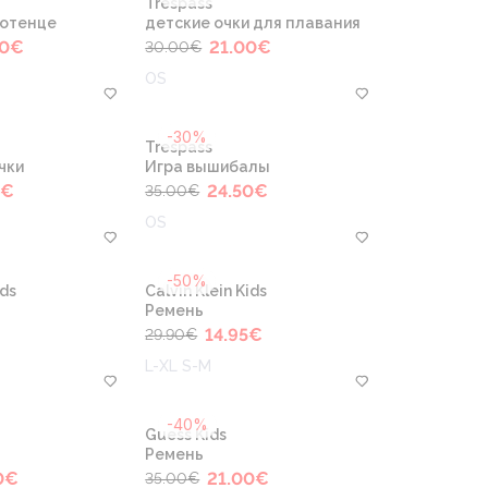
Trespass
отенце
детские очки для плавания
0
€
21.00
€
30.00
€
OS
-30%
Trespass
чки
Игра вышибалы
€
24.50
€
35.00
€
OS
-50%
ids
Calvin Klein Kids
Ремень
14.95
€
29.90
€
L-XL S-M
-40%
Guess Kids
Ремень
0
€
21.00
€
35.00
€