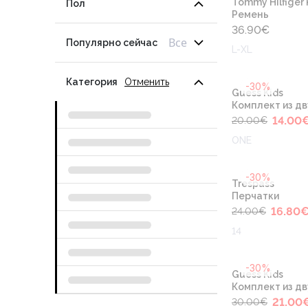
Tommy Hilfiger 
Пол
Ремень
36.90
€
Все
Популярно сейчас
L-XL
Категория
Отменить
-30%
Guess Kids
Комплект из дв
14.00
20.00
€
ONE
-30%
Trespass
Перчатки
16.80
24.00
€
14
-30%
Guess Kids
Комплект из дв
21.00
30.00
€