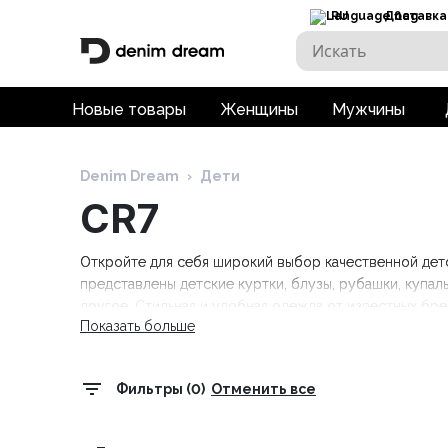
RU
Доставка
Новые товары
Женщины
Мужчины
Denim Dream
›
Дети
CR7
Откройте для себя широкий выбор качественной детс
представлены детские куртки, блузы, рубашки, купаль
другое. Стильная и удобная одежда от известных брендов
Показать больше
Tommy Hilfiger Kids, Trespass. Бесплатная доставка пр
Фильтры (0)
Отменить все