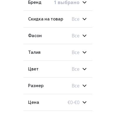
1 выбрано
Бренд
Все
Скидка на товар
Все
Фасон
Все
Талия
Все
Цвет
Все
Размер
€
0
-
€
0
Цена