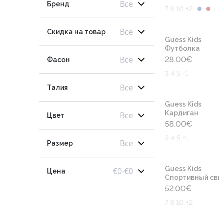
Все
Бренд
7 8 10 +2
Все
Скидка на товар
Guess Kids
Футболка
Все
28.00
€
Фасон
3 4 5 +1
Все
Талия
Guess Kids
Кардиган
Все
Цвет
58.00
€
3 4 5 +1
Все
Размер
Guess Kids
€
0
-
€
0
Цена
Cпортивный св
52.00
€
7 8 10 +2