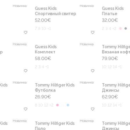
Новинка
Новинка
Guess Kids
Guess Kids
Cпортивный свитер
Платье
52.00
€
32.00
€
7 8 10 +1
2 3 4 +2
Новинка
Новинка
Guess Kids
Tommy Hilfige
ер
Комплект
Вязаная коф
58.00
€
79.90
€
2 3 4 +1
10 12 14 +1
Новинка
Новинка
Kids
Tommy Hilfiger Kids
Tommy Hilfige
Футболка
Джинсы
26.90
€
62.90
€
8 10 12 +2
10 12 14 +1
Новинка
Новинка
Kids
Tommy Hilfiger Kids
Tommy Hilfige
Поло
Джинсы