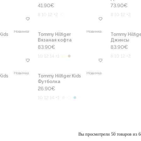
41.90
€
73.90
€
8 10 12 +2
8 10 12 +2
Новинка
Новинка
Kids
Tommy Hilfiger
Tommy Hilfige
Вязаная кофта
Джинсы
83.90
€
83.90
€
10 12 14 +1
8 10 12 +2
Новинка
Новинка
Kids
Tommy Hilfiger Kids
Футболка
26.90
€
10 12 14 +1
Вы просмотрели 50 товаров из 6