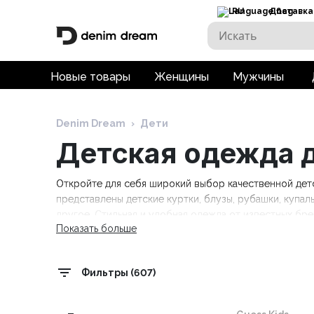
RU
Доставка
Новые товары
Женщины
Мужчины
Denim Dream
›
Дети
Детская одежда д
Откройте для себя широкий выбор качественной детс
представлены детские куртки, блузы, рубашки, купаль
другое. Стильная и удобная одежда от известных брендов
Показать больше
Tommy Hilfiger Kids, Trespass. Бесплатная доставка пр
Фильтры (607)