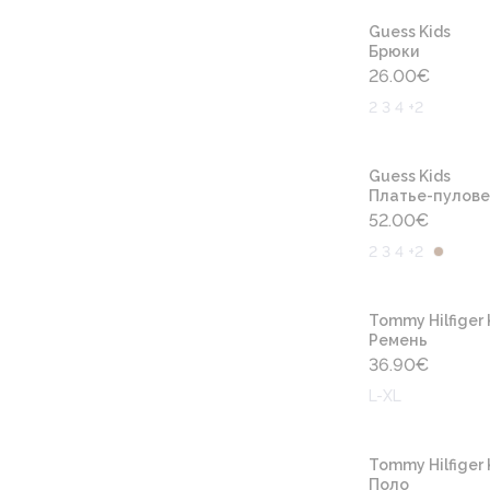
Guess Kids
Брюки
26.00
€
2 3 4 +2
Guess Kids
Платье-пулов
52.00
€
2 3 4 +2
Tommy Hilfiger 
Ремень
36.90
€
L-XL
Tommy Hilfiger 
Поло