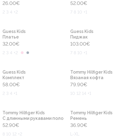
26.00
€
52.00
€
2 3 4 +2
7 8 10 +1
Новинка
Новинка
Guess Kids
Guess Kids
Платье
Пиджак
32.00
€
103.00
€
2 3 4 +2
7 8 10 +1
Новинка
Новинка
Guess Kids
Tommy Hilfiger Kids
Комплект
Вязаная кофта
58.00
€
79.90
€
2 3 4 +1
10 12 14 +1
Новинка
Новинка
Tommy Hilfiger Kids
Tommy Hilfiger Kids
С длинными рукавами поло
Ремень
52.90
€
36.90
€
8 10 12 +2
L-XL