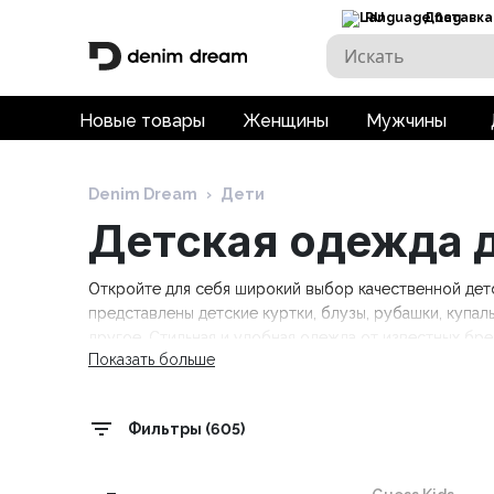
RU
Доставка
Новые товары
Женщины
Мужчины
Denim Dream
›
Дети
Детская одежда д
Откройте для себя широкий выбор качественной детс
представлены детские куртки, блузы, рубашки, купаль
другое. Стильная и удобная одежда от известных брендов
Показать больше
Tommy Hilfiger Kids, Trespass. Бесплатная доставка пр
Фильтры (605)