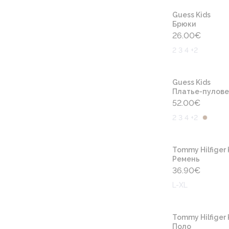
Guess Kids
Брюки
26.00
€
2 3 4 +2
Guess Kids
Платье-пулов
52.00
€
2 3 4 +2
Tommy Hilfiger 
Ремень
36.90
€
L-XL
Tommy Hilfiger 
Поло