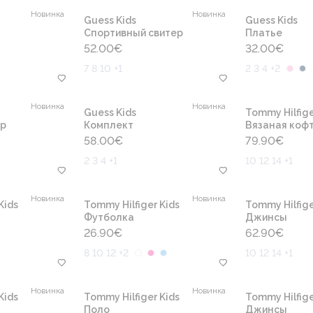
Новинка
Новинка
Guess Kids
Guess Kids
Cпортивный свитер
Платье
52.00
€
32.00
€
7 8 10 +1
2 3 4 +2
Новинка
Новинка
Guess Kids
Tommy Hilfige
ер
Комплект
Вязаная коф
58.00
€
79.90
€
2 3 4 +1
10 12 14 +1
Новинка
Новинка
Kids
Tommy Hilfiger Kids
Tommy Hilfige
Футболка
Джинсы
26.90
€
62.90
€
8 10 12 +2
10 12 14 +1
Новинка
Новинка
Kids
Tommy Hilfiger Kids
Tommy Hilfige
Поло
Джинсы