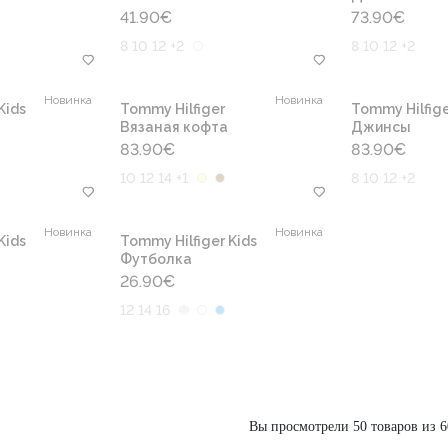
41.90
€
73.90
€
8 10 12 +2
8 10 12 +2
Новинка
Новинка
Kids
Tommy Hilfiger
Tommy Hilfige
Вязаная кофта
Джинсы
83.90
€
83.90
€
10 12 14 +1
8 10 12 +2
Новинка
Новинка
Kids
Tommy Hilfiger Kids
Футболка
26.90
€
12 14 16
Вы просмотрели 50 товаров из 6