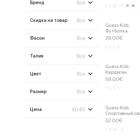
Все
Бренд
7 8 10 +2
Все
Скидка на товар
Guess Kids
Футболка
Все
28.00
€
Фасон
3 4 5 +1
Все
Талия
Guess Kids
Кардиган
Все
Цвет
58.00
€
3 4 5 +1
Все
Размер
Guess Kids
€
0
-
€
0
Цена
Cпортивный св
52.00
€
7 8 10 +2