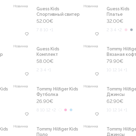
Новинка
Новинка
Guess Kids
Guess Kids
Cпортивный свитер
Платье
52.00
€
32.00
€
7 8 10 +1
2 3 4 +2
Новинка
Новинка
Guess Kids
Tommy Hilfige
ер
Комплект
Вязаная коф
58.00
€
79.90
€
2 3 4 +1
10 12 14 +1
Новинка
Новинка
Kids
Tommy Hilfiger Kids
Tommy Hilfige
Футболка
Джинсы
26.90
€
62.90
€
8 10 12 +2
10 12 14 +1
Новинка
Новинка
Kids
Tommy Hilfiger Kids
Tommy Hilfige
Поло
Джинсы