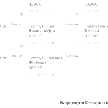
41.90
€
73.90
€
8 10 12 +2
8 10 12 +2
Новинка
Новинка
Kids
Tommy Hilfiger
Tommy Hilfige
Вязаная кофта
Джинсы
83.90
€
83.90
€
10 12 14 +1
8 10 12 +2
Новинка
Новинка
Kids
Tommy Hilfiger Kids
Футболка
26.90
€
12 14 16
Вы просмотрели 50 товаров из 6