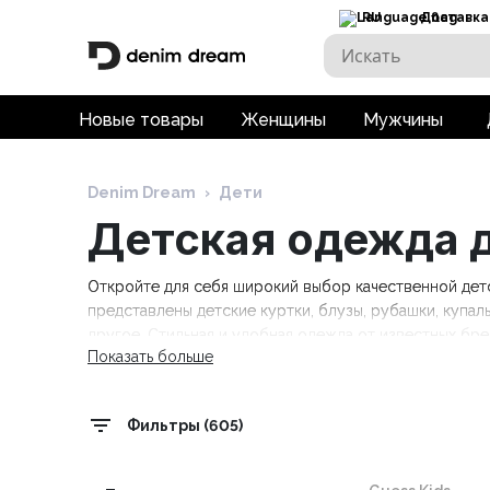
RU
Доставка
Новые товары
Женщины
Мужчины
Denim Dream
›
Дети
Детская одежда д
Откройте для себя широкий выбор качественной детс
представлены детские куртки, блузы, рубашки, купаль
другое. Стильная и удобная одежда от известных брендов
Показать больше
Tommy Hilfiger Kids, Trespass. Бесплатная доставка пр
Фильтры (605)