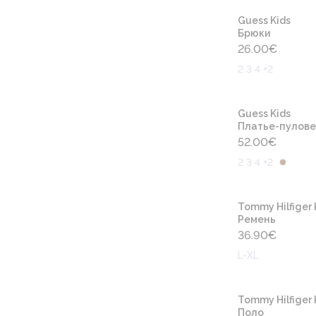
Guess Kids
Брюки
26.00
€
2 3 4 +2
Guess Kids
Платье-пулов
52.00
€
2 3 4 +2
Tommy Hilfiger 
Ремень
36.90
€
L-XL
Tommy Hilfiger 
Поло