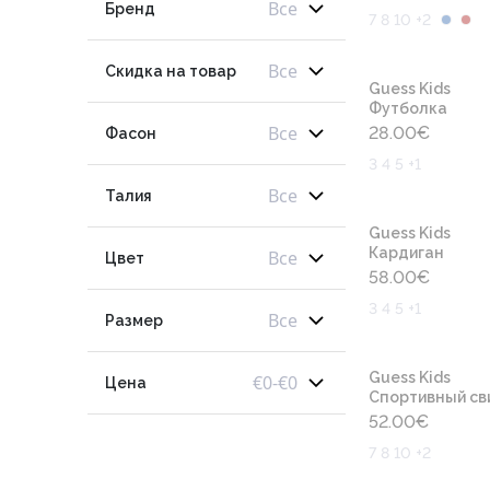
Все
Бренд
7 8 10 +2
Все
Скидка на товар
Guess Kids
Футболка
Все
28.00
€
Фасон
3 4 5 +1
Все
Талия
Guess Kids
Кардиган
Все
Цвет
58.00
€
3 4 5 +1
Все
Размер
Guess Kids
€
0
-
€
0
Цена
Cпортивный св
52.00
€
7 8 10 +2