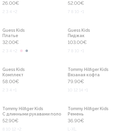
26.00
€
52.00
€
2 3 4 +2
7 8 10 +1
Новинка
Новинка
Guess Kids
Guess Kids
Платье
Пиджак
32.00
€
103.00
€
2 3 4 +2
7 8 10 +1
Новинка
Новинка
Guess Kids
Tommy Hilfiger Kids
Комплект
Вязаная кофта
58.00
€
79.90
€
2 3 4 +1
10 12 14 +1
Новинка
Новинка
Tommy Hilfiger Kids
Tommy Hilfiger Kids
С длинными рукавами поло
Ремень
52.90
€
36.90
€
8 10 12 +2
L-XL