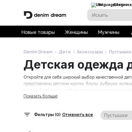
RU
Доставка
Новые товары
Женщины
Мужчины
Denim Dream
›
Дети
›
Аксессуары
›
Пустышки
Детская одежда д
Откройте для себя широкий выбор качественной детс
представлены детские куртки, блузы, рубашки, купаль
другое. Стильная и удобная одежда от известных брендов
Показать больше
Tommy Hilfiger Kids, Trespass. Бесплатная доставка пр
Пустышки
Фильтры (0)
Отменить все