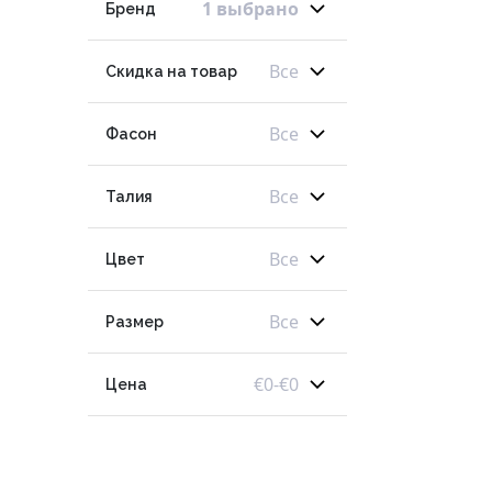
1 выбрано
Бренд
Все
Скидка на товар
Все
Фасон
Все
Талия
Все
Цвет
Все
Размер
€
0
-
€
0
Цена