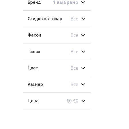
1 выбрано
Бренд
Все
Скидка на товар
Все
Фасон
Все
Талия
Все
Цвет
Все
Размер
€
0
-
€
0
Цена