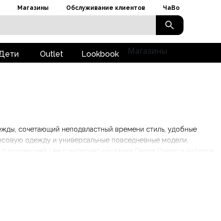
Магазины
Обслуживание клиентов
ЧаВо
Магазины
Дети
Outlet
Lookbook
ежды, сочетающий неподвластный времени стиль, удобные
инсовую одежду и универсальные повседневные модели,
 с коллекцией Lee в интернет-магазине Denim Dream и найдите