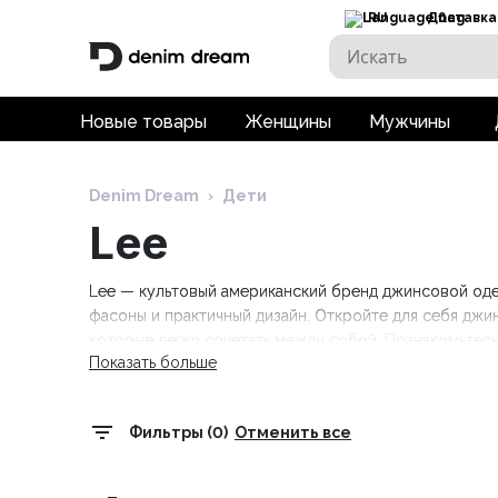
RU
Доставка
Новые товары
Женщины
Мужчины
Denim Dream
›
Дети
Lee
Lee — культовый американский бренд джинсовой од
фасоны и практичный дизайн. Откройте для себя дж
которые легко сочетать между собой. Познакомьтесь
Показать больше
свои новые любимые вещи.
Фильтры (0)
Отменить все