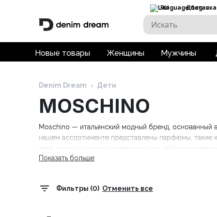
RU
Доставка
Новые товары
Женщины
Мужчины
Denim Dream
›
Дети
MOSCHINO
Moschino — итальянский модный бренд, основанный в
нашем ассортименте представлены парфюмы, такие как 
тела, гели для душа и туалетная вода. Найдите идеа
Показать больше
интернет-магазине!
Фильтры (0)
Отменить все