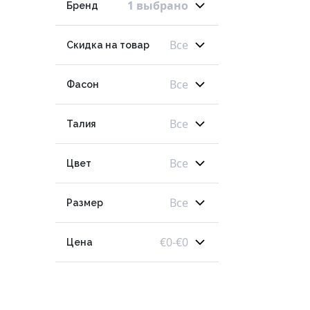
1 выбрано
Бренд
Все
Скидка на товар
Все
Фасон
Все
Талия
Все
Цвет
Все
Размер
€
0
-
€
0
Цена