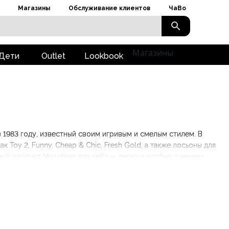
Магазины
Обслуживание клиентов
ЧаВо
Магазины
Дети
Outlet
Lookbook
 1983 году, известный своим игривым и смелым стилем. В
Toy 2, Funny, Cheap & Chic, Fresh Gold, а также лосьоны для
льный продукт Moschino для себя — легко и удобно в нашем