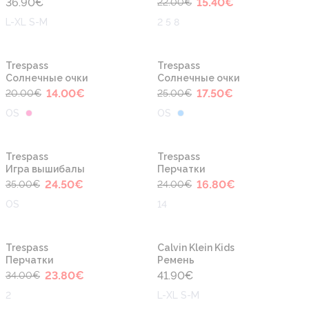
36.90
€
15.40
€
22.00
€
L-XL S-M
2 5 8
-30%
-30%
Trespass
Trespass
Cолнечные очки
Cолнечные очки
14.00
€
17.50
€
20.00
€
25.00
€
OS
OS
-30%
-30%
Trespass
Trespass
Игра вышибалы
Перчатки
24.50
€
16.80
€
35.00
€
24.00
€
OS
14
-30%
Trespass
Calvin Klein Kids
Перчатки
Ремень
23.80
€
41.90
€
34.00
€
2
L-XL S-M