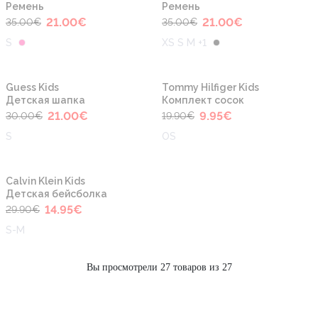
Ремень
Ремень
21.00
€
21.00
€
35.00
€
35.00
€
S
XS S M +1
-30%
-50%
Guess Kids
Tommy Hilfiger Kids
Детская шапка
Комплект сосок
21.00
€
9.95
€
30.00
€
19.90
€
S
OS
-50%
Calvin Klein Kids
Детская бейсболка
14.95
€
29.90
€
S-M
Вы просмотрели 27 товаров из 27