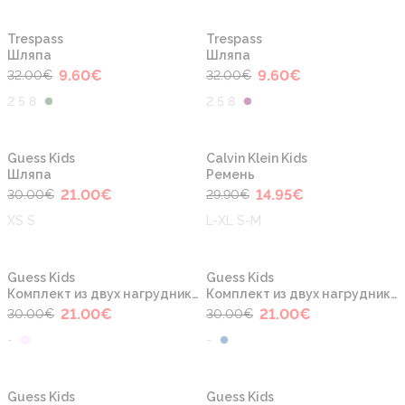
-70%
-70%
Trespass
Trespass
Шляпа
Шляпа
9.60
€
9.60
€
32.00
€
32.00
€
2 5 8
2 5 8
-30%
-50%
Guess Kids
Calvin Klein Kids
Шляпа
Ремень
21.00
€
14.95
€
30.00
€
29.90
€
XS S
L-XL S-M
-30%
-30%
Guess Kids
Guess Kids
Комплект из двух нагрудников
Комплект из двух нагрудников
21.00
€
21.00
€
30.00
€
30.00
€
-
-
-40%
-40%
Guess Kids
Guess Kids