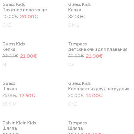
-50%
Новинка
Новинка
Guess Kids
Guess Kids
Пляжное полотенце
Kепка
20.00
€
32.00
€
40.00
€
ONE
S M L
-30%
-30%
Новинка
Guess Kids
Trespass
Kепка
детские очки для плавания
21.00
€
21.00
€
30.00
€
30.00
€
M
OS
-30%
-30%
Guess
Guess Kids
Шляпа
Комплект из двух нагрудников
17.50
€
14.00
€
25.00
€
20.00
€
XS S M
ONE
-30%
Calvin Klein Kids
Trespass
Шляпа
Шляпа