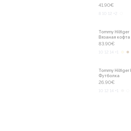
41.90
€
8 10 12 +2
Tommy Hilfiger
Вязаная кофта
83.90
€
10 12 14 +1
Tommy Hilfiger 
Футболка
26.90
€
10 12 14 +1