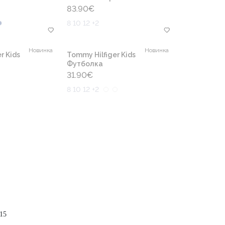
83.90
€
8 10 12 +2
Новинка
Новинка
r Kids
Tommy Hilfiger Kids
Футболка
31.90
€
8 10 12 +2
15