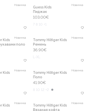
Новинка
Новинка
Guess Kids
Пиджак
103.00
€
7 8 10 +1
Новинка
Новинка
r Kids
Tommy Hilfiger Kids
рукавами поло
Ремень
36.90
€
L-XL
Новинка
Новинка
r Kids
Tommy Hilfiger Kids
Поло
41.90
€
8 10 12 +2
Новинка
Новинка
r Kids
Tommy Hilfiger Kids
Вязаная кофта