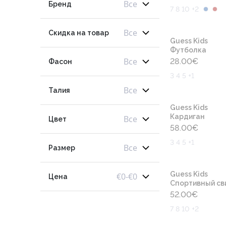
Все
Бренд
7 8 10 +2
Все
Скидка на товар
Guess Kids
Футболка
Все
28.00
€
Фасон
3 4 5 +1
Все
Талия
Guess Kids
Кардиган
Все
Цвет
58.00
€
3 4 5 +1
Все
Размер
Guess Kids
€
0
-
€
0
Цена
Cпортивный св
52.00
€
7 8 10 +2