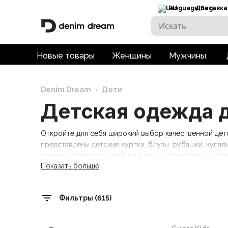
RU
Доставка
Новые товары
Женщины
Мужчины
Denim Dream
›
Дети
Детская одежда д
Откройте для себя широкий выбор качественной детс
представлены детские куртки, блузы, рубашки, купаль
другое. Стильная и удобная одежда от известных брендов
Показать больше
Tommy Hilfiger Kids, Trespass. Бесплатная доставка пр
Фильтры (615)