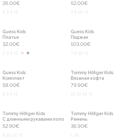
26.00
€
52.00
€
2 3 4 +2
7 8 10 +1
Новинка
Новинка
Guess Kids
Guess Kids
Платье
Пиджак
32.00
€
103.00
€
2 3 4 +2
7 8 10 +1
Новинка
Новинка
Guess Kids
Tommy Hilfiger Kids
Комплект
Вязаная кофта
58.00
€
79.90
€
2 3 4 +1
10 12 14 +1
Новинка
Новинка
Tommy Hilfiger Kids
Tommy Hilfiger Kids
С длинными рукавами поло
Ремень
52.90
€
36.90
€
8 10 12 +2
L-XL