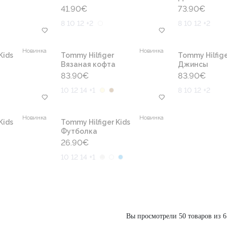
41.90
€
73.90
€
8 10 12 +2
8 10 12 +2
Новинка
Новинка
Kids
Tommy Hilfiger
Tommy Hilfige
Вязаная кофта
Джинсы
83.90
€
83.90
€
10 12 14 +1
8 10 12 +2
Новинка
Новинка
Kids
Tommy Hilfiger Kids
Футболка
26.90
€
10 12 14 +1
Вы просмотрели 50 товаров из 6