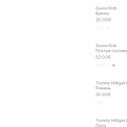
Guess Kids
Брюки
26.00
€
2 3 4 +2
Guess Kids
Платье-пулов
52.00
€
2 3 4 +2
Tommy Hilfiger 
Ремень
36.90
€
L-XL
Tommy Hilfiger 
Поло