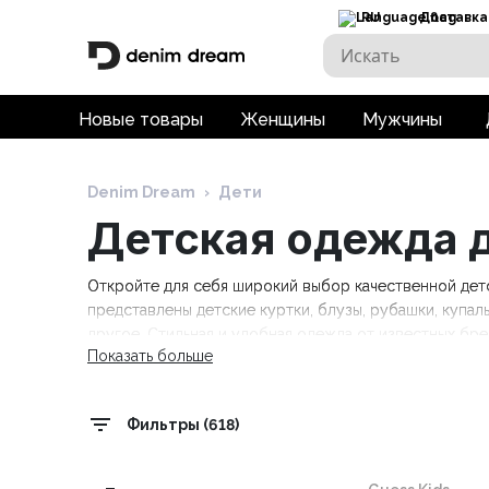
RU
Доставка
Новые товары
Женщины
Мужчины
Denim Dream
›
Дети
Детская одежда д
Откройте для себя широкий выбор качественной детс
представлены детские куртки, блузы, рубашки, купаль
другое. Стильная и удобная одежда от известных брендов
Показать больше
Tommy Hilfiger Kids, Trespass. Бесплатная доставка пр
Фильтры (618)