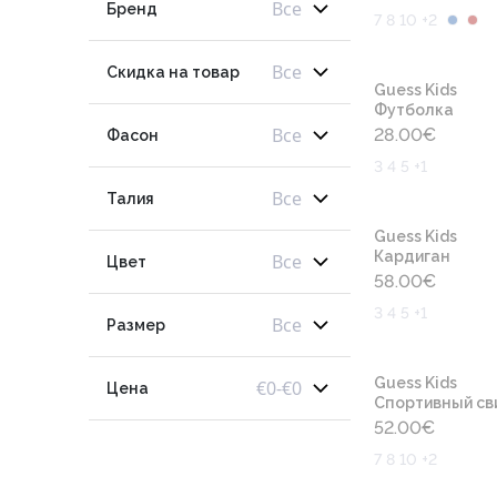
Все
Бренд
7 8 10 +2
Все
Скидка на товар
Guess Kids
Футболка
Все
28.00
€
Фасон
3 4 5 +1
Все
Талия
Guess Kids
Кардиган
Все
Цвет
58.00
€
3 4 5 +1
Все
Размер
Guess Kids
€
0
-
€
0
Цена
Cпортивный св
52.00
€
7 8 10 +2