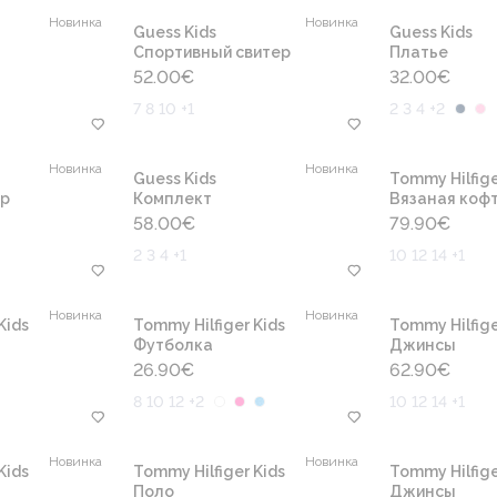
Новинка
Новинка
Guess Kids
Guess Kids
Cпортивный свитер
Платье
52.00
€
32.00
€
7 8 10 +1
2 3 4 +2
Новинка
Новинка
Guess Kids
Tommy Hilfige
ер
Комплект
Вязаная коф
58.00
€
79.90
€
2 3 4 +1
10 12 14 +1
Новинка
Новинка
Kids
Tommy Hilfiger Kids
Tommy Hilfige
Футболка
Джинсы
26.90
€
62.90
€
8 10 12 +2
10 12 14 +1
Новинка
Новинка
Kids
Tommy Hilfiger Kids
Tommy Hilfige
Поло
Джинсы