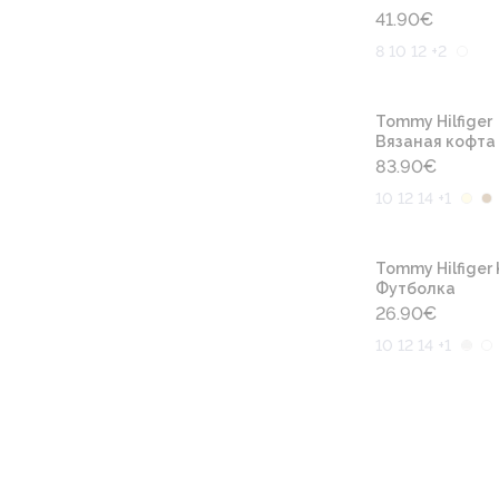
41.90
€
8 10 12 +2
Tommy Hilfiger
Вязаная кофта
83.90
€
10 12 14 +1
Tommy Hilfiger 
Футболка
26.90
€
10 12 14 +1