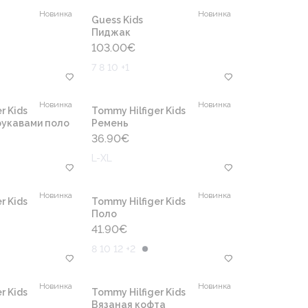
Новинка
Новинка
Guess Kids
Пиджак
103.00
€
7 8 10 +1
Новинка
Новинка
r Kids
Tommy Hilfiger Kids
рукавами поло
Ремень
36.90
€
L-XL
Новинка
Новинка
r Kids
Tommy Hilfiger Kids
Поло
41.90
€
8 10 12 +2
Новинка
Новинка
r Kids
Tommy Hilfiger Kids
Вязаная кофта