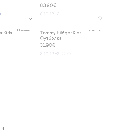
83.90
€
8 10 12 +2
Новинка
Новинка
r Kids
Tommy Hilfiger Kids
Футболка
31.90
€
8 10 12 +2
14