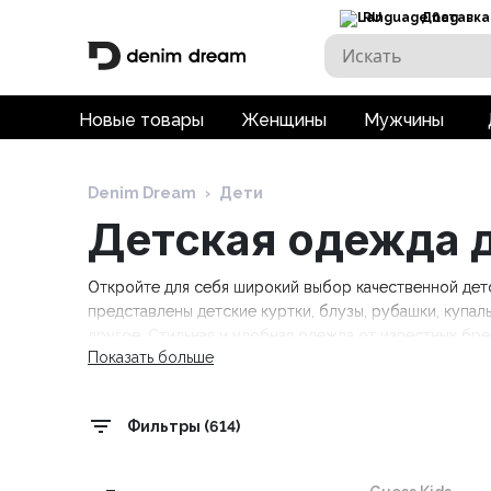
RU
Доставка
Новые товары
Женщины
Мужчины
Denim Dream
›
Дети
Детская одежда д
Откройте для себя широкий выбор качественной детс
представлены детские куртки, блузы, рубашки, купаль
другое. Стильная и удобная одежда от известных брендов
Показать больше
Tommy Hilfiger Kids, Trespass. Бесплатная доставка пр
Фильтры (614)