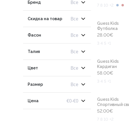
Все
Бренд
7 8 10 +2
Все
Скидка на товар
Guess Kids
Футболка
Все
28.00
€
Фасон
3 4 5 +1
Все
Талия
Guess Kids
Кардиган
Все
Цвет
58.00
€
3 4 5 +1
Все
Размер
Guess Kids
€
0
-
€
0
Цена
Cпортивный св
52.00
€
7 8 10 +2