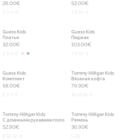
26.00
€
52.00
€
2 3 4 +2
7 8 10 +1
Новинка
Новинка
Guess Kids
Guess Kids
Платье
Пиджак
32.00
€
103.00
€
2 3 4 +2
7 8 10 +1
Новинка
Новинка
Guess Kids
Tommy Hilfiger Kids
Комплект
Вязаная кофта
58.00
€
79.90
€
2 3 4 +1
10 12 14 +1
Новинка
Новинка
Tommy Hilfiger Kids
Tommy Hilfiger Kids
С длинными рукавами поло
Ремень
52.90
€
36.90
€
8 10 12 +2
L-XL