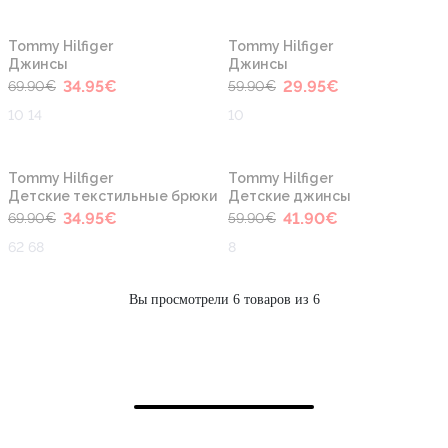
-50%
-50%
Tommy Hilfiger
Tommy Hilfiger
Джинсы
Джинсы
34.95
€
29.95
€
69.90
€
59.90
€
10 14
10
-50%
-30%
Tommy Hilfiger
Tommy Hilfiger
Детские текстильные брюки
Детские джинсы
34.95
€
41.90
€
69.90
€
59.90
€
62 68
8
Вы просмотрели 6 товаров из 6