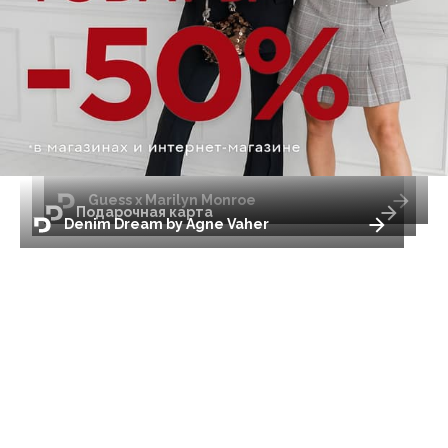
Guess x Marilyn Monroe
Подарочная карта
Denim Dream by Agne Vaher