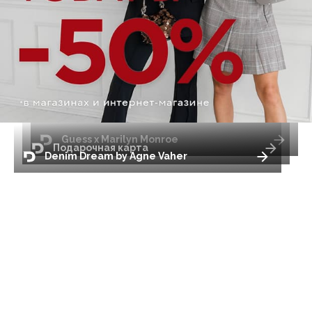
Guess x Marilyn Monroe
Подарочная карта
Denim Dream by Agne Vaher