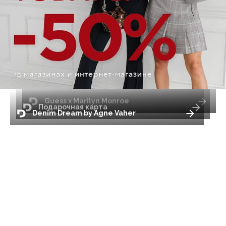
Guess x Marilyn Monroe
Подарочная карта
Denim Dream by Agne Vaher