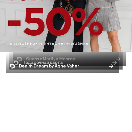
Guess x Marilyn Monroe
Подарочная карта
Denim Dream by Agne Vaher