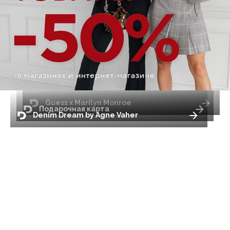
Guess x Marilyn Monroe
Подарочная карта
Denim Dream by Agne Vaher