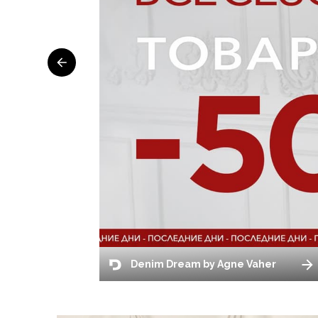
Denim Dream by Agne Vaher