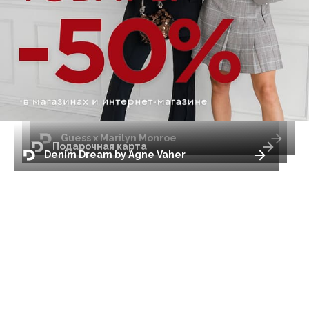
Guess x Marilyn Monroe
Подарочная карта
Denim Dream by Agne Vaher