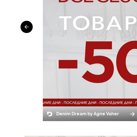
Denim Dream by Agne Vaher