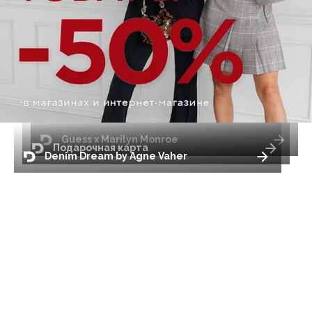
Guess x Marilyn Monroe
Подарочная карта
Denim Dream by Agne Vaher