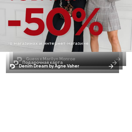
Guess x Marilyn Monroe
Подарочная карта
Denim Dream by Agne Vaher