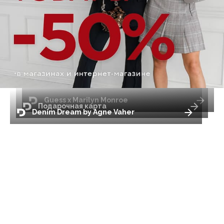
Guess x Marilyn Monroe
Подарочная карта
Denim Dream by Agne Vaher