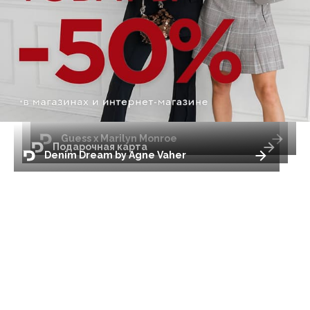
Guess x Marilyn Monroe
Подарочная карта
Denim Dream by Agne Vaher