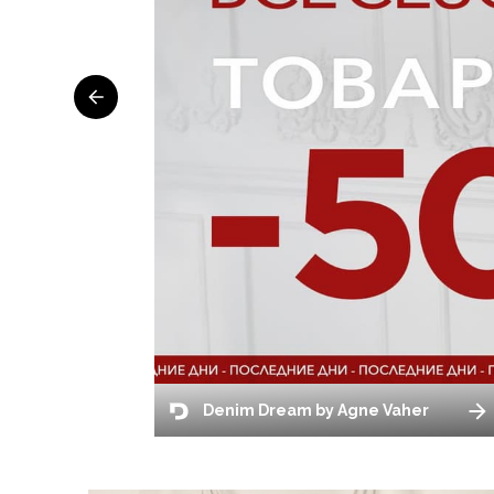
Denim Dream by Agne Vaher