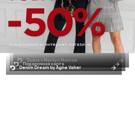
Guess x Marilyn Monroe
Подарочная карта
Denim Dream by Agne Vaher