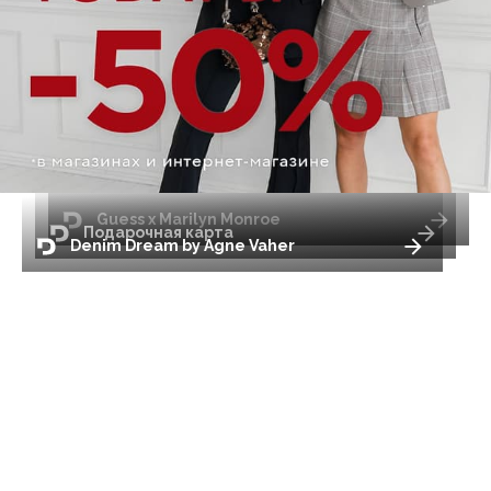
Guess x Marilyn Monroe
Подарочная карта
Denim Dream by Agne Vaher