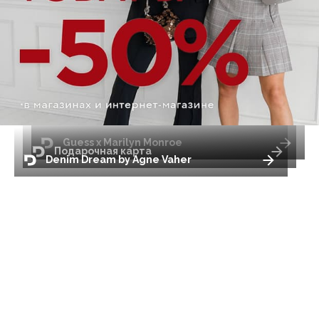
Guess x Marilyn Monroe
Подарочная карта
Denim Dream by Agne Vaher