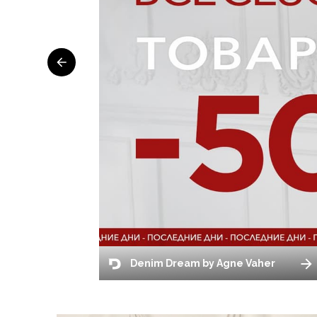
Denim Dream by Agne Vaher