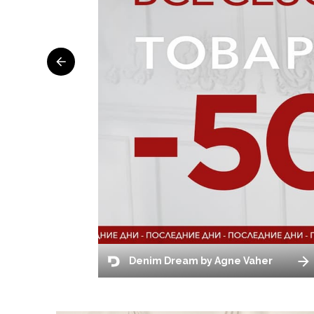
Denim Dream by Agne Vaher