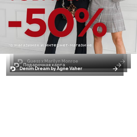
Guess x Marilyn Monroe
Подарочная карта
Denim Dream by Agne Vaher