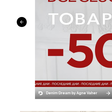
Denim Dream by Agne Vaher