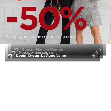
Guess x Marilyn Monroe
Подарочная карта
Denim Dream by Agne Vaher