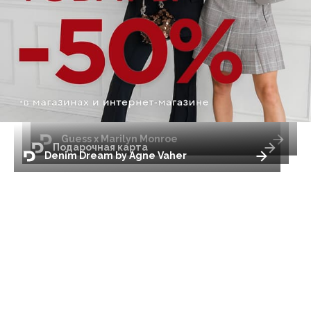
Guess x Marilyn Monroe
Подарочная карта
Denim Dream by Agne Vaher