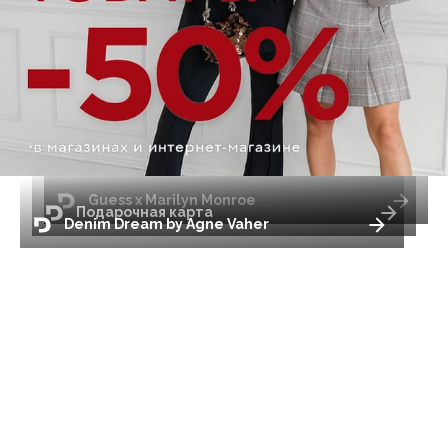
Guess x Marilyn Monroe
Подарочная карта
Denim Dream by Agne Vaher