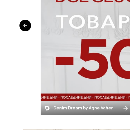
Denim Dream by Agne Vaher