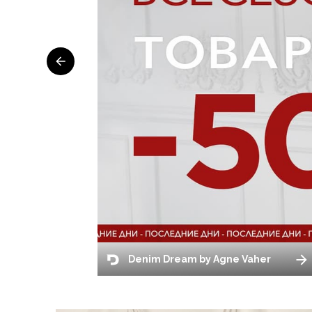
Denim Dream by Agne Vaher