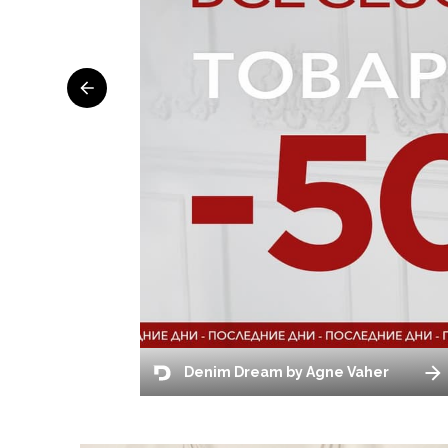
Denim Dream by Agne Vaher