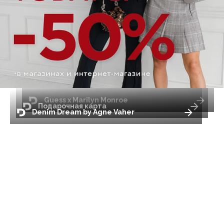
Guess x Marilyn Monroe
Подарочная карта
Denim Dream by Agne Vaher