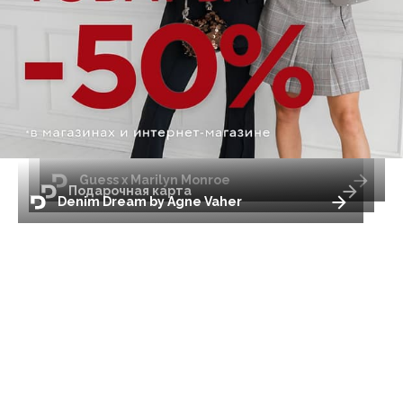
Guess x Marilyn Monroe
Подарочная карта
Denim Dream by Agne Vaher